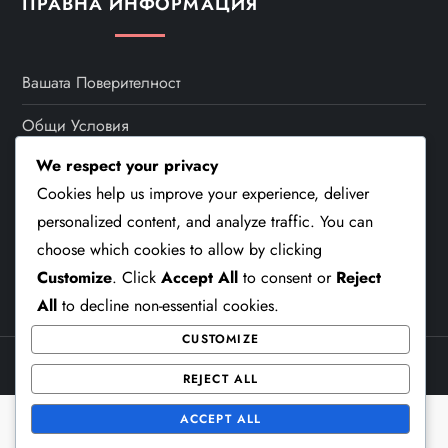
ПРАВНА ИНФОРМАЦИЯ
Вашата Поверителност
Общи Условия
We respect your privacy
Контакт
Cookies help us improve your experience, deliver
Бисквитки И Проследяване
personalized content, and analyze traffic. You can
choose which cookies to allow by clicking
Кои Сме Ние
Customize
. Click
Accept All
to consent or
Reject
All
to decline non-essential cookies.
CUSTOMIZE
Theme Cube Blog by
Kantipur Themes
REJECT ALL
ACCEPT ALL