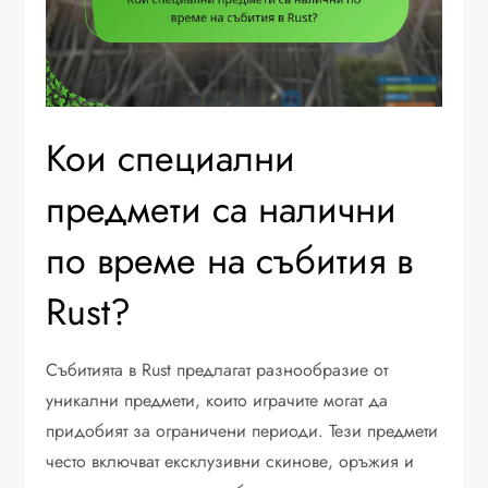
Кои специални
предмети са налични
по време на събития в
Rust?
Събитията в Rust предлагат разнообразие от
уникални предмети, които играчите могат да
придобият за ограничени периоди. Тези предмети
често включват ексклузивни скинове, оръжия и