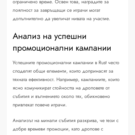
ограничено време. Освен това, наградите за
лоялност за завръщащи се играчи могат
допълнително да увеличат нивата на участие.
Анализ на успешни
промоционални кампании
Успешните промоционални кампании в Rust често
споделят общи елементи, които допринасят за
тяхната ефективност. Например, кампаниите, които
ясно комуникират стойността на дроповете от
събития и вълнението около тях, обикновено
привлекат повече играчи.
Анализът на минали събития разкрива, че тези с
добре времеви промоции, като дропове с