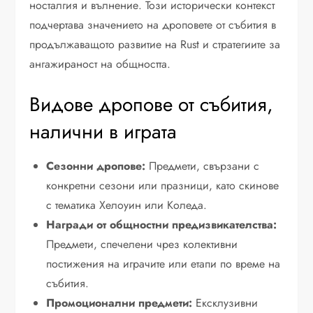
носталгия и вълнение. Този исторически контекст
подчертава значението на дроповете от събития в
продължаващото развитие на Rust и стратегиите за
ангажираност на общността.
Видове дропове от събития,
налични в играта
Сезонни дропове:
Предмети, свързани с
конкретни сезони или празници, като скинове
с тематика Хелоуин или Коледа.
Награди от общностни предизвикателства:
Предмети, спечелени чрез колективни
постижения на играчите или етапи по време на
събития.
Промоционални предмети:
Ексклузивни