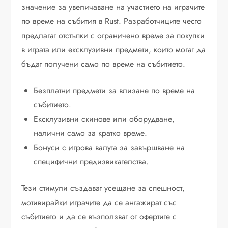
значение за увеличаване на участието на играчите
по време на събития в Rust. Разработчиците често
предлагат отстъпки с ограничено време за покупки
в играта или ексклузивни предмети, които могат да
бъдат получени само по време на събитието.
Безплатни предмети за влизане по време на
събитието.
Ексклузивни скинове или оборудване,
налични само за кратко време.
Бонуси с игрова валута за завършване на
специфични предизвикателства.
Тези стимули създават усещане за спешност,
мотивирайки играчите да се ангажират със
събитието и да се възползват от офертите с