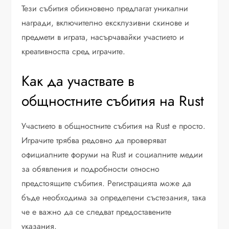
Тези събития обикновено предлагат уникални
награди, включително ексклузивни скинове и
предмети в играта, насърчавайки участието и
креативността сред играчите.
Как да участвате в
общностните събития на Rust
Участието в общностните събития на Rust е просто.
Играчите трябва редовно да проверяват
официалните форуми на Rust и социалните медии
за обявления и подробности относно
предстоящите събития. Регистрацията може да
бъде необходима за определени състезания, така
че е важно да се следват предоставените
указания.