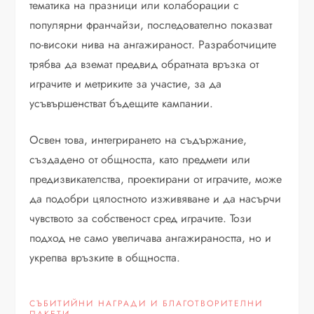
тематика на празници или колаборации с
популярни франчайзи, последователно показват
по-високи нива на ангажираност. Разработчиците
трябва да вземат предвид обратната връзка от
играчите и метриките за участие, за да
усъвършенстват бъдещите кампании.
Освен това, интегрирането на съдържание,
създадено от общността, като предмети или
предизвикателства, проектирани от играчите, може
да подобри цялостното изживяване и да насърчи
чувството за собственост сред играчите. Този
подход не само увеличава ангажираността, но и
укрепва връзките в общността.
СЪБИТИЙНИ НАГРАДИ И БЛАГОТВОРИТЕЛНИ
ПАКЕТИ