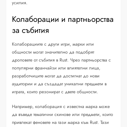
усилия.
Колаборации и партньорства
за събития
Колаборациите с други игри, марки или
общности могат значително да подобрят
дроповете от събития в Rust. Чрез партньорства с
популярни франчайзи или влиятелни лица,
разработчиците могат да достигнат до нови
аудитории и да създадат уникални предмети в
играта, които резонират с двете общности.
Например, колаборация с известна марка може
да въведе тематични скинове или предмети, които
привлекат феновете на тази марка към Rust. Тази