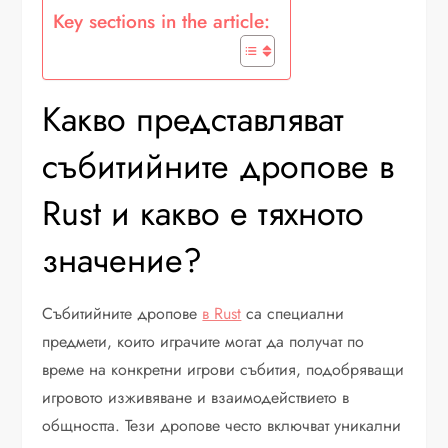
Key sections in the article:
Какво представляват
събитийните дропове в
Rust и какво е тяхното
значение?
Събитийните дропове
в Rust
са специални
предмети, които играчите могат да получат по
време на конкретни игрови събития, подобряващи
игровото изживяване и взаимодействието в
общността. Тези дропове често включват уникални