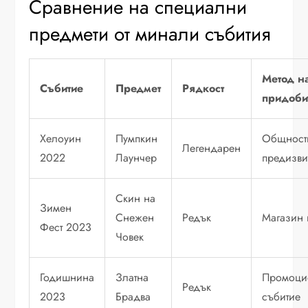
Сравнение на специални
предмети от минали събития
Метод н
Събитие
Предмет
Рядкост
придоби
Хелоуин
Пумпкин
Общност
Легендарен
2022
Лаунчер
предизви
Скин на
Зимен
Снежен
Редък
Магазин 
Фест 2023
Човек
Годишнина
Златна
Промоци
Редък
2023
Брадва
събитие